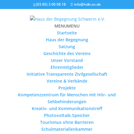
(03 85) 3 00 08 18
info@hdb-sn.de
MENU
MENU
Startseite
Haus der Begegnung
Satzung
Geschichte des Vereins
Unser Vorstand
Ehrenmitglieder
Initiative Transparente Zivilgesellschaft
Vereine & Verbände
Projekte
Kompetenzzentrum für Menschen mit Hör- und
Sehbehinderungen
Kreativ- und Kommunikationstreff
Photovoltaik-Speicher
Tourismus ohne Barrieren
Schulmaterialienkammer