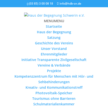
(03 85) 3 00 08 18
info@hdb-sn.de
MENU
MENU
Startseite
Haus der Begegnung
Satzung
Geschichte des Vereins
Unser Vorstand
Ehrenmitglieder
Initiative Transparente Zivilgesellschaft
Vereine & Verbände
Projekte
Kompetenzzentrum für Menschen mit Hör- und
Sehbehinderungen
Kreativ- und Kommunikationstreff
Photovoltaik-Speicher
Tourismus ohne Barrieren
Schulmaterialienkammer