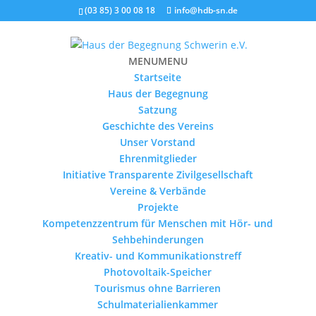
(03 85) 3 00 08 18
info@hdb-sn.de
MENU
MENU
Startseite
Haus der Begegnung
Satzung
Geschichte des Vereins
Unser Vorstand
Ehrenmitglieder
Initiative Transparente Zivilgesellschaft
Vereine & Verbände
Projekte
Kompetenzzentrum für Menschen mit Hör- und
Sehbehinderungen
Kreativ- und Kommunikationstreff
Photovoltaik-Speicher
Tourismus ohne Barrieren
Schulmaterialienkammer