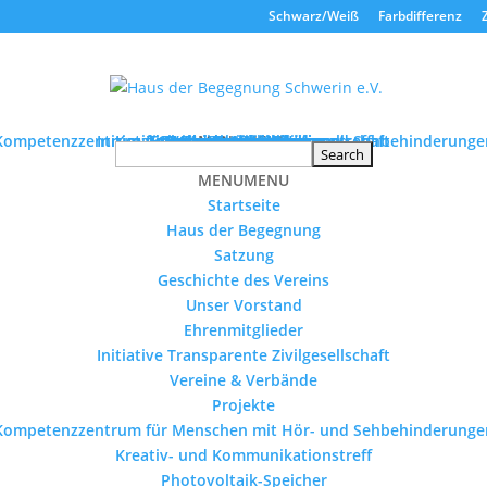
Schwarz/Weiß
Farbdifferenz
Kompetenzzentrum für Menschen mit Hör- und Sehbehinderunge
Initiative Transparente Zivilgesellschaft
Kreativ- und Kommunikationstreff
Tourismus ohne Barrieren
Schulmaterialienkammer
Geschichte des Vereins
Photovoltaik-Speicher
Stellenausschreibung
Haus der Begegnung
Vereine & Verbände
Seniorenprojekte
Veranstaltungen
Ehrenmitglieder
Unser Vorstand
MENU
Startseite
Projekte
Satzung
Kontakt
MENU
MENU
MENU
Startseite
Haus der Begegnung
Satzung
Geschichte des Vereins
Unser Vorstand
Ehrenmitglieder
Initiative Transparente Zivilgesellschaft
Vereine & Verbände
Projekte
Kompetenzzentrum für Menschen mit Hör- und Sehbehinderunge
Kreativ- und Kommunikationstreff
Photovoltaik-Speicher