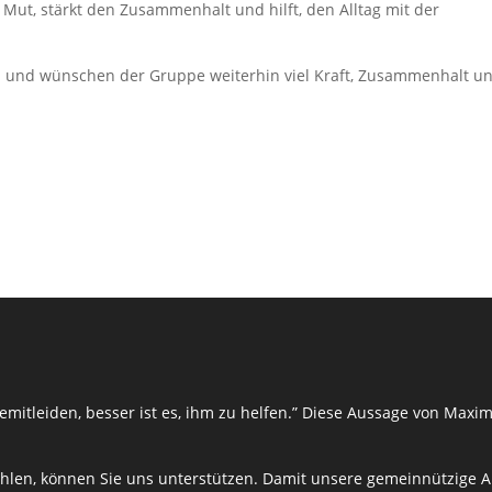
 Mut, stärkt den Zusammenhalt und hilft, den Alltag mit der
tz und wünschen der Gruppe weiterhin viel Kraft, Zusammenhalt u
mitleiden, besser ist es, ihm zu helfen.” Diese Aussage von Maxim
len, können Sie uns unterstützen. Damit unsere gemeinnützige Arb