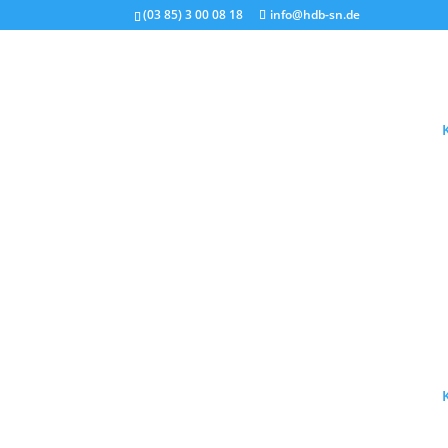
(03 85) 3 00 08 18
info@hdb-sn.de