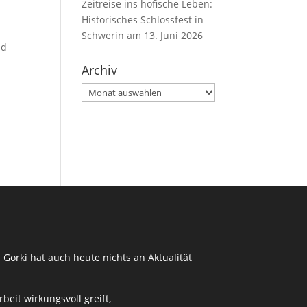
Zeitreise ins höfische Leben:
Historisches Schlossfest in
Schwerin am 13. Juni 2026
nd
Archiv
Archiv
 Gorki hat auch heute nichts an Aktualität
eit wirkungsvoll greift,