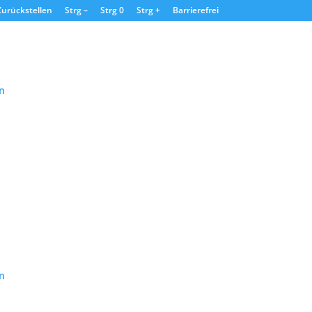
Zurückstellen
Strg –
Strg 0
Strg +
Barrierefrei
n
n