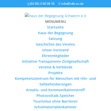
(03 85) 3 00 08 18
info@hdb-sn.de
MENU
MENU
Startseite
Haus der Begegnung
Satzung
Geschichte des Vereins
Unser Vorstand
Ehrenmitglieder
Initiative Transparente Zivilgesellschaft
Vereine & Verbände
Projekte
Kompetenzzentrum für Menschen mit Hör- und
Sehbehinderungen
Kreativ- und Kommunikationstreff
Photovoltaik-Speicher
Tourismus ohne Barrieren
Schulmaterialienkammer