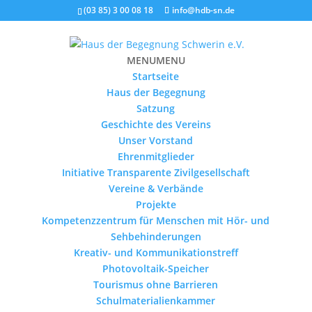
(03 85) 3 00 08 18
info@hdb-sn.de
MENU
MENU
Startseite
Haus der Begegnung
Satzung
Geschichte des Vereins
Unser Vorstand
Ehrenmitglieder
Initiative Transparente Zivilgesellschaft
Vereine & Verbände
Projekte
Kompetenzzentrum für Menschen mit Hör- und
Sehbehinderungen
Kreativ- und Kommunikationstreff
Photovoltaik-Speicher
Tourismus ohne Barrieren
Schulmaterialienkammer