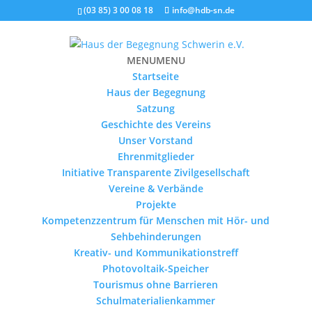
(03 85) 3 00 08 18
info@hdb-sn.de
MENU
MENU
Startseite
Haus der Begegnung
Satzung
Geschichte des Vereins
Unser Vorstand
Ehrenmitglieder
Initiative Transparente Zivilgesellschaft
Vereine & Verbände
Projekte
Kompetenzzentrum für Menschen mit Hör- und
Sehbehinderungen
Kreativ- und Kommunikationstreff
Photovoltaik-Speicher
Tourismus ohne Barrieren
Schulmaterialienkammer