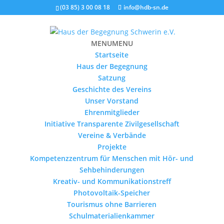
(03 85) 3 00 08 18
info@hdb-sn.de
MENU
MENU
Startseite
Haus der Begegnung
Satzung
Geschichte des Vereins
Unser Vorstand
Ehrenmitglieder
Initiative Transparente Zivilgesellschaft
Vereine & Verbände
Projekte
Kompetenzzentrum für Menschen mit Hör- und
Sehbehinderungen
Kreativ- und Kommunikationstreff
Photovoltaik-Speicher
Tourismus ohne Barrieren
Schulmaterialienkammer