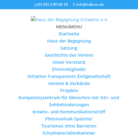
(03 85) 3 00 08 18
info@hdb-sn.de
MENU
MENU
Startseite
Haus der Begegnung
Satzung
Geschichte des Vereins
Unser Vorstand
Ehrenmitglieder
Initiative Transparente Zivilgesellschaft
Vereine & Verbände
Projekte
Kompetenzzentrum für Menschen mit Hör- und
Sehbehinderungen
Kreativ- und Kommunikationstreff
Photovoltaik-Speicher
Tourismus ohne Barrieren
Schulmaterialienkammer