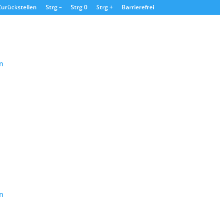
Zurückstellen
Strg –
Strg 0
Strg +
Barrierefrei
n
n