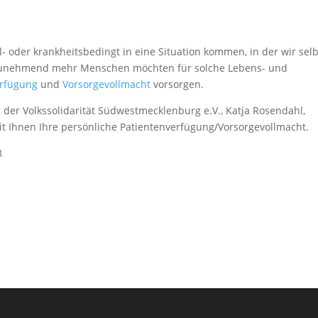
ll- oder krankheitsbedingt in eine Situation kommen, in der wir sel
 Zunehmend mehr Menschen möchten für solche Lebens- und
erfügung
und
Vorsorgevollmacht
vorsorgen.
 der Volkssolidarität Südwestmecklenburg e.V., Katja Rosendahl,
it Ihnen Ihre persönliche Patientenverfügung/Vorsorgevollmacht.
8