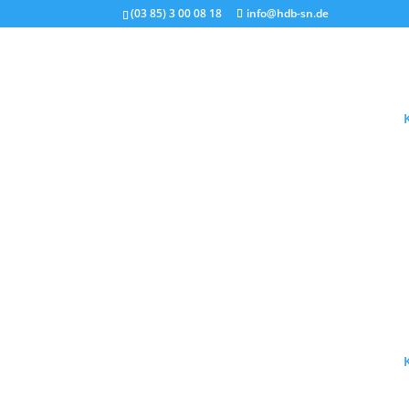
(03 85) 3 00 08 18
info@hdb-sn.de