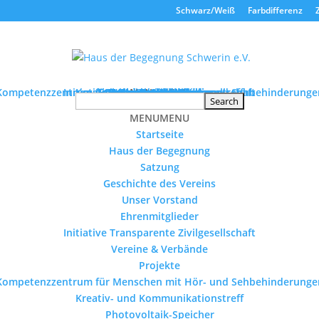
Schwarz/Weiß
Farbdifferenz
Kompetenzzentrum für Menschen mit Hör- und Sehbehinderunge
Initiative Transparente Zivilgesellschaft
Kreativ- und Kommunikationstreff
Tourismus ohne Barrieren
Schulmaterialienkammer
Geschichte des Vereins
Photovoltaik-Speicher
Stellenausschreibung
Haus der Begegnung
Vereine & Verbände
Seniorenprojekte
Veranstaltungen
Ehrenmitglieder
Unser Vorstand
MENU
Startseite
Projekte
Satzung
Kontakt
MENU
MENU
MENU
Startseite
Haus der Begegnung
Satzung
Geschichte des Vereins
Unser Vorstand
Ehrenmitglieder
Initiative Transparente Zivilgesellschaft
Vereine & Verbände
Projekte
Kompetenzzentrum für Menschen mit Hör- und Sehbehinderunge
Kreativ- und Kommunikationstreff
Photovoltaik-Speicher