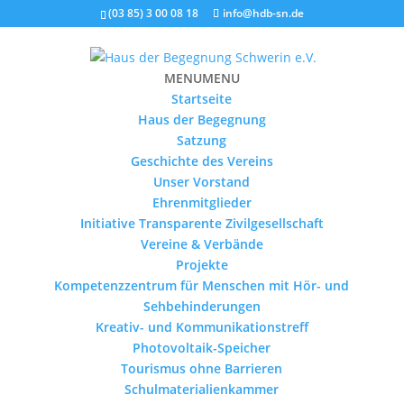
(03 85) 3 00 08 18
info@hdb-sn.de
MENU
MENU
Startseite
Haus der Begegnung
Satzung
Geschichte des Vereins
Unser Vorstand
Ehrenmitglieder
Initiative Transparente Zivilgesellschaft
Vereine & Verbände
Projekte
Kompetenzzentrum für Menschen mit Hör- und
Sehbehinderungen
Kreativ- und Kommunikationstreff
Photovoltaik-Speicher
Tourismus ohne Barrieren
Schulmaterialienkammer