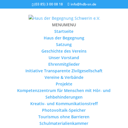
(03 85) 3 00 08 18
info@hdb-sn.de
MENU
MENU
Startseite
Haus der Begegnung
Satzung
Geschichte des Vereins
Unser Vorstand
Ehrenmitglieder
Initiative Transparente Zivilgesellschaft
Vereine & Verbände
Projekte
Kompetenzzentrum für Menschen mit Hör- und
Sehbehinderungen
Kreativ- und Kommunikationstreff
Photovoltaik-Speicher
Tourismus ohne Barrieren
Schulmaterialienkammer