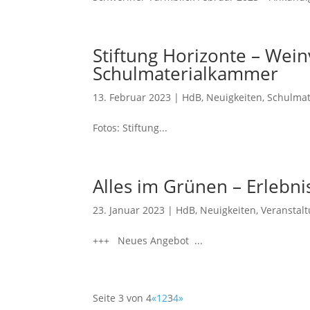
Stiftung Horizonte – Wei
Schulmaterialkammer
13. Februar 2023
|
HdB
,
Neuigkeiten
,
Schulmat
Fotos: Stiftung...
Alles im Grünen – Erlebni
23. Januar 2023
|
HdB
,
Neuigkeiten
,
Veranstal
+++ Neues Angebot ...
Seite 3 von 4
«
1
2
3
4
»