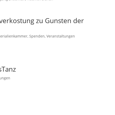
nverkostung zu Gunsten der
erialienkammer
,
Spenden
,
Veranstaltungen
sTanz
tungen