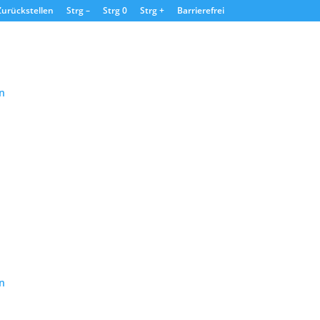
Zurückstellen
Strg –
Strg 0
Strg +
Barrierefrei
n
n