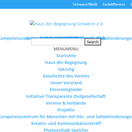
Schwarz/Weiß
Farbdifferenz
Kompetenzzentrum für Menschen mit Hör- und Sehbehinderunge
Initiative Transparente Zivilgesellschaft
Kreativ- und Kommunikationstreff
Tourismus ohne Barrieren
Schulmaterialienkammer
Geschichte des Vereins
Photovoltaik-Speicher
Stellenausschreibung
Haus der Begegnung
Vereine & Verbände
Seniorenprojekte
Veranstaltungen
Ehrenmitglieder
Unser Vorstand
MENU
Startseite
Projekte
Satzung
Kontakt
MENU
MENU
MENU
Startseite
Haus der Begegnung
Satzung
Geschichte des Vereins
Unser Vorstand
Ehrenmitglieder
Initiative Transparente Zivilgesellschaft
Vereine & Verbände
Projekte
Kompetenzzentrum für Menschen mit Hör- und Sehbehinderunge
Kreativ- und Kommunikationstreff
Photovoltaik-Speicher