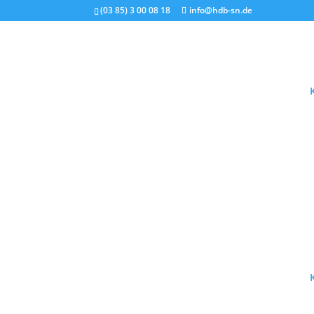
(03 85) 3 00 08 18
info@hdb-sn.de