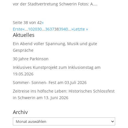
vor der Stadtvertretung Schwerin Fotos: A....
Seite 38 von 42
«
Erste
«
...
10
20
30
...
36
37
38
39
40
...
»
Letzte »
Aktuelles
Ein Abend voller Spannung, Musik und gute
Gespräche
30 Jahre Parkinson
Inklusives Kunstprojekt zum Inklusionstag am
19.05.2026
Sommer- Sonnen- Fest am 03.Juli 2026
Zeitreise ins höfische Leben: Historisches Schlossfest
in Schwerin am 13. Juni 2026
Archiv
Archiv