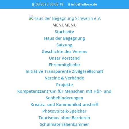
(03 85) 3 00 08 18
info@hdb-sn.de
MENU
MENU
Startseite
Haus der Begegnung
Satzung
Geschichte des Vereins
Unser Vorstand
Ehrenmitglieder
Initiative Transparente Zivilgesellschaft
Vereine & Verbände
Projekte
Kompetenzzentrum für Menschen mit Hör- und
Sehbehinderungen
Kreativ- und Kommunikationstreff
Photovoltaik-Speicher
Tourismus ohne Barrieren
Schulmaterialienkammer