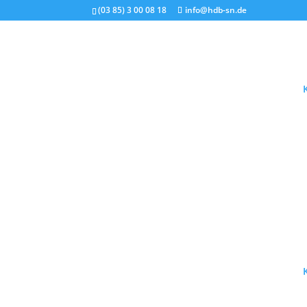
(03 85) 3 00 08 18
info@hdb-sn.de