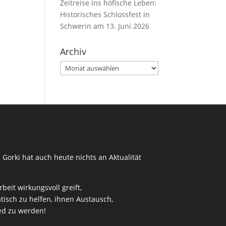
Zeitreise ins höfische Leben:
Historisches Schlossfest in
Schwerin am 13. Juni 2026
Archiv
Archiv
 Gorki hat auch heute nichts an Aktualität
eit wirkungsvoll greift,
isch zu helfen, ihnen Austausch,
ied zu werden!