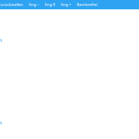
Zurückstellen
Strg –
Strg 0
Strg +
Barrierefrei
n
n