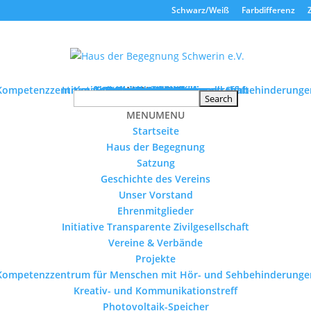
Schwarz/Weiß
Farbdifferenz
Kompetenzzentrum für Menschen mit Hör- und Sehbehinderunge
Initiative Transparente Zivilgesellschaft
Kreativ- und Kommunikationstreff
Tourismus ohne Barrieren
Schulmaterialienkammer
Geschichte des Vereins
Photovoltaik-Speicher
Stellenausschreibung
Haus der Begegnung
Vereine & Verbände
Seniorenprojekte
Veranstaltungen
Ehrenmitglieder
Unser Vorstand
MENU
Startseite
Projekte
Satzung
Kontakt
MENU
MENU
MENU
Startseite
Haus der Begegnung
Satzung
Geschichte des Vereins
Unser Vorstand
Ehrenmitglieder
Initiative Transparente Zivilgesellschaft
Vereine & Verbände
Projekte
Kompetenzzentrum für Menschen mit Hör- und Sehbehinderunge
Kreativ- und Kommunikationstreff
Photovoltaik-Speicher