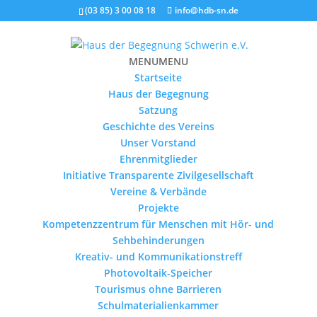
(03 85) 3 00 08 18
info@hdb-sn.de
MENU
MENU
Startseite
Haus der Begegnung
Satzung
Geschichte des Vereins
Unser Vorstand
Ehrenmitglieder
Initiative Transparente Zivilgesellschaft
Vereine & Verbände
Projekte
Kompetenzzentrum für Menschen mit Hör- und
Sehbehinderungen
Kreativ- und Kommunikationstreff
Photovoltaik-Speicher
Tourismus ohne Barrieren
Schulmaterialienkammer