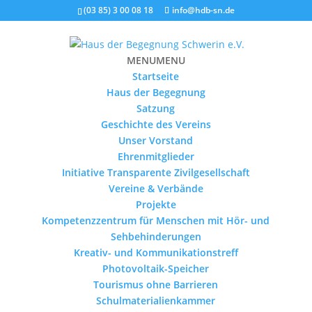
(03 85) 3 00 08 18
info@hdb-sn.de
MENU
MENU
Startseite
Haus der Begegnung
Satzung
Geschichte des Vereins
Unser Vorstand
Ehrenmitglieder
Initiative Transparente Zivilgesellschaft
Vereine & Verbände
Projekte
Kompetenzzentrum für Menschen mit Hör- und
Sehbehinderungen
Kreativ- und Kommunikationstreff
Photovoltaik-Speicher
Tourismus ohne Barrieren
Schulmaterialienkammer