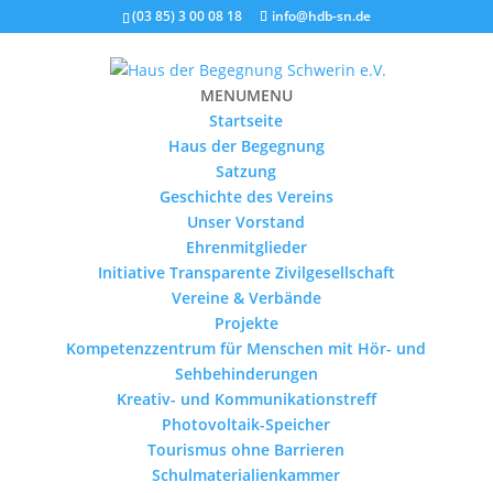
(03 85) 3 00 08 18
info@hdb-sn.de
MENU
MENU
Startseite
Haus der Begegnung
Satzung
Geschichte des Vereins
Unser Vorstand
Ehrenmitglieder
Initiative Transparente Zivilgesellschaft
Vereine & Verbände
Projekte
Kompetenzzentrum für Menschen mit Hör- und
Sehbehinderungen
Kreativ- und Kommunikationstreff
Photovoltaik-Speicher
Tourismus ohne Barrieren
Schulmaterialienkammer